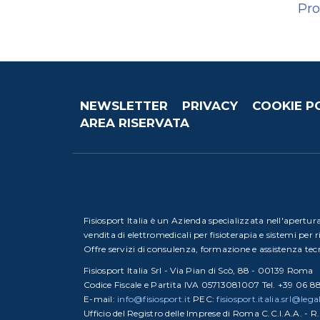
Pr
NEWSLETTER
PRIVACY
COOKIE P
AREA RISERVATA
Fisiosport Italia è un Azienda specializzata nell'apertura 
vendita di elettromedicali per fisioterapia e sistemi per r
Offre servizi di consulenza, formazione e assistenza tec
Fisiosport Italia Srl - Via Pian di Scò, 88 - 00139 Roma
Codice Fiscale e Partita IVA 05713081007 Tel. +39 06 
E-mail:
info@fisiosport.it
PEC:
fisiosport.italia.srl@lega
Ufficio del Registro delle Imprese di Roma C.C.I.A.A. - 