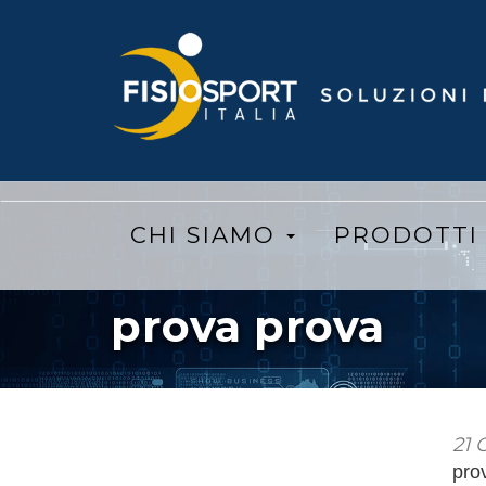
Salta
al
contenuto
principale
CHI SIAMO
PRODOTT
prova prova
21 
pro