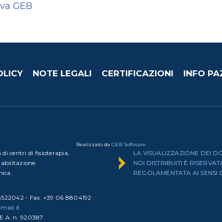
ova GEB
OLICY
NOTE LEGALI
CERTIFICAZIONI
INFO PA
Realizzato da
GEB Software
di centri di fisioterapia,
LA VISUALIZZAZIONE DEI D
iabilitazione.
NOI DISTRIBUITI È RISERVA
nica.
REGOLAMENTATA AI SENSI DEL
88522042 - Fax. +39 06 8804192
lmail.it
R.E.A. n. 920387