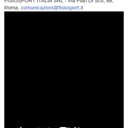
FISIOSPORT ITALIA SRL - Via Pian Di Scò, 88,
Roma.
comunicazioni@fisiosport.it