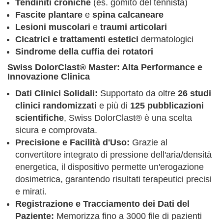
Tendiniti croniche
(es. gomito del tennista)
Fascite plantare
e
spina calcaneare
Lesioni muscolari
e
traumi articolari
Cicatrici e trattamenti estetici
dermatologici
Sindrome della cuffia dei rotatori
Swiss DolorClast® Master: Alta Performance e
Innovazione Clinica
Dati Clinici Solidali:
Supportato da oltre
26 studi
clinici randomizzati
e più di
125 pubblicazioni
scientifiche
, Swiss DolorClast® è una scelta
sicura e comprovata.
Precisione e Facilità d'Uso:
Grazie al
convertitore integrato di pressione dell'aria/densità
energetica, il dispositivo permette un'erogazione
dosimetrica, garantendo risultati terapeutici precisi
e mirati.
Registrazione e Tracciamento dei Dati del
Paziente:
Memorizza fino a 3000 file di pazienti