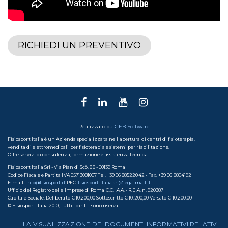
RICHIEDI UN PREVENTIVO
Realizzato da
GEB Software
Fisiosport Italia è un Azienda specializzata nell'apertura di centri di fisioterapia,
vendita di elettromedicali per fisioterapia e sistemi per riabilitazione.
Offre servizi di consulenza, formazione e assistenza tecnica.
Fisiosport Italia Srl - Via Pian di Scò, 88 - 00139 Roma
Codice Fiscale e Partita IVA 05713081007 Tel. +39 06 88522042 - Fax. +39 06 8804192
E-mail:
info@fisiosport.it
PEC:
fisiosport.italia.srl@legalmail.it
Ufficio del Registro delle Imprese di Roma C.C.I.A.A. - R.E.A. n. 920387
Capitale Sociale: Deliberato € 10.200,00 Sottoscritto € 10.200,00 Versato € 10.200,00
© Fisiosport Italia 2010, tutti i diritti sono riservati.
LA VISUALIZZAZIONE DEI DOCUMENTI INFORMATIVI RELATIVI