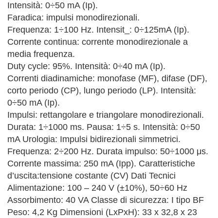
Intensità: 0÷50 mA (Ip).
Faradica: impulsi monodirezionali.
Frequenza: 1÷100 Hz. Intensit_: 0÷125mA (Ip).
Corrente continua: corrente monodirezionale a
media frequenza.
Duty cycle: 95%. Intensità: 0÷40 mA (Ip).
Correnti diadinamiche: monofase (MF), difase (DF),
corto periodo (CP), lungo periodo (LP). Intensità:
0÷50 mA (Ip).
Impulsi: rettangolare e triangolare monodirezionali.
Durata: 1÷1000 ms. Pausa: 1÷5 s. Intensità: 0÷50
mA Urologia: Impulsi bidirezionali simmetrici.
Frequenza: 2÷200 Hz. Durata impulso: 50÷1000 μs.
Corrente massima: 250 mA (Ipp). Caratteristiche
d’uscita:tensione costante (CV) Dati Tecnici
Alimentazione: 100 – 240 V (±10%), 50÷60 Hz
Assorbimento: 40 VA Classe di sicurezza: I tipo BF
Peso: 4,2 Kg Dimensioni (LxPxH): 33 x 32,8 x 23