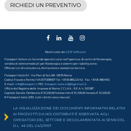
RICHIEDI UN PREVENTIVO
Realizzato da
GEB Software
Fisiosport Italia è un Azienda specializzata nell'apertura di centri di fisioterapia,
vendita di elettromedicali per fisioterapia e sistemi per riabilitazione.
Offre servizi di consulenza, formazione e assistenza tecnica.
Fisiosport Italia Srl - Via Pian di Scò, 88 - 00139 Roma
Codice Fiscale e Partita IVA 05713081007 Tel. +39 06 88522042 - Fax. +39 06 8804192
E-mail:
info@fisiosport.it
PEC:
fisiosport.italia.srl@legalmail.it
Ufficio del Registro delle Imprese di Roma C.C.I.A.A. - R.E.A. n. 920387
Capitale Sociale: Deliberato € 10.200,00 Sottoscritto € 10.200,00 Versato € 10.200,00
© Fisiosport Italia 2010, tutti i diritti sono riservati.
LA VISUALIZZAZIONE DEI DOCUMENTI INFORMATIVI RELATIVI
AI PRODOTTI DA NOI DISTRIBUITI È RISERVATA AGLI
OPERATORI DEL SETTORE E REGOLAMENTATA AI SENSI DEL
D.L. 46 DEL 24/2/1997.