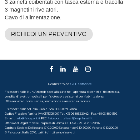
3 zainetti coibentati con tasca esterna e tracolla
3 magnetini rivelatori.
Cavo di alimentazione.
RICHIEDI UN PREVENTIVO
Realizzato da
GEB Software
Fisiosport Italia è un Azienda specializzata nell'apertura di centri di fisioterapia,
vendita di elettromedicali per fisioterapia e sistemi per riabilitazione.
Offre servizi di consulenza, formazione e assistenza tecnica.
Fisiosport Italia Srl - Via Pian di Scò, 88 - 00139 Roma
Codice Fiscale e Partita IVA 05713081007 Tel. +39 06 88522042 - Fax. +39 06 8804192
E-mail:
info@fisiosport.it
PEC:
fisiosport.italia.srl@legalmail.it
Ufficio del Registro delle Imprese di Roma C.C.I.A.A. - R.E.A. n. 920387
Capitale Sociale: Deliberato € 10.200,00 Sottoscritto € 10.200,00 Versato € 10.200,00
© Fisiosport Italia 2010, tutti i diritti sono riservati.