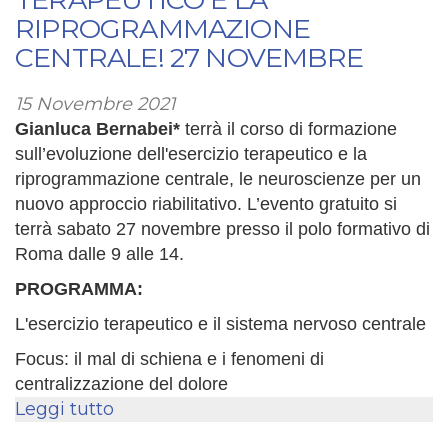
e
RIPROGRAMMAZIONE
la
CENTRALE! 27 NOVEMBRE
riprogrammazione
centrale!
15 Novembre 2021
27
Gianluca Bernabei
*
terrà il corso di formazione
novembre
sull’evoluzione dell'esercizio terapeutico e la
riprogrammazione centrale, le neuroscienze per un
nuovo approccio riabilitativo. L’evento gratuito si
terrà sabato 27 novembre presso il polo formativo di
Roma dalle 9 alle 14.
PROGRAMMA:
L'esercizio terapeutico e il sistema nervoso centrale
Focus: il mal di schiena e i fenomeni di
centralizzazione del dolore
Leggi tutto
su
L'evoluzione