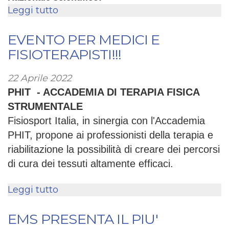
Leggi tutto
su
LE
NEUROSCIENZE
EVENTO PER MEDICI E
PER
FISIOTERAPISTI!!!
UN
NUOVO
22 Aprile 2022
APPROCCIO
PHIT - ACCADEMIA DI TERAPIA FISICA
RIABILITATIVO
STRUMENTALE
Fisiosport Italia, in sinergia con l'Accademia
PHIT, propone ai professionisti della terapia e
riabilitazione la possibilità di creare dei percorsi
di cura dei tessuti altamente efficaci.
Leggi tutto
su
Evento
per
EMS PRESENTA IL PIU'
medici