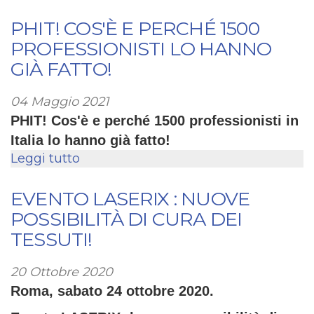
L'ESERCIZIO
TERAPEUTICO:
PHIT! COS'È E PERCHÉ 1500
RIPROGRAMMAZIONE
PROFESSIONISTI LO HANNO
CENTRALE
GIÀ FATTO!
E
VIBRAZIONI
04 Maggio 2021
AD
PHIT! Cos'è e perché 1500 professionisti in
ARIA
Italia lo hanno già fatto! ​
FUNZIONALI
Leggi tutto
su
PHIT!
cos'è
EVENTO LASERIX : NUOVE
e
POSSIBILITÀ DI CURA DEI
perché
TESSUTI!
1500
professionisti
20 Ottobre 2020
lo
Roma, sabato 24 ottobre 2020.
hanno