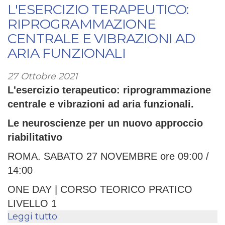
dell'esercizio
L'ESERCIZIO TERAPEUTICO:
terapeutico
RIPROGRAMMAZIONE
e
CENTRALE E VIBRAZIONI AD
la
ARIA FUNZIONALI
riprogrammazione
centrale!
27 Ottobre 2021
27
L'esercizio terapeutico: riprogrammazione
novembre
centrale e vibrazioni ad aria funzionali.
Le neuroscienze per un nuovo approccio
riabilitativo
ROMA. SABATO 27 NOVEMBRE ore 09:00 /
14:00
ONE DAY | CORSO TEORICO PRATICO
LIVELLO 1
Leggi tutto
su