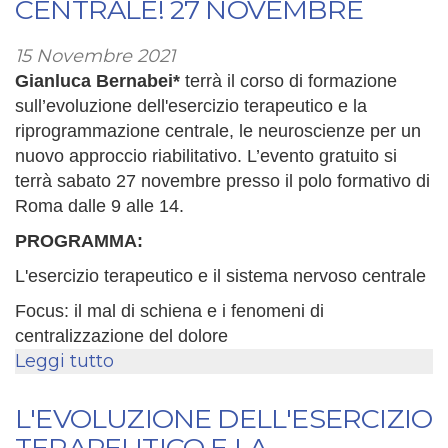
CENTRALE! 27 NOVEMBRE
SVILUPPO
PROFESSIONALE
15 Novembre 2021
Gianluca Bernabei
*
terrà il corso di formazione
sull’evoluzione dell'esercizio terapeutico e la
riprogrammazione centrale, le neuroscienze per un
nuovo approccio riabilitativo. L’evento gratuito si
terrà sabato 27 novembre presso il polo formativo di
Roma dalle 9 alle 14.
PROGRAMMA:
L'esercizio terapeutico e il sistema nervoso centrale
Focus: il mal di schiena e i fenomeni di
centralizzazione del dolore
Leggi tutto
su
L'evoluzione
dell'esercizio
L'EVOLUZIONE DELL'ESERCIZIO
terapeutico
TERAPEUTICO E LA