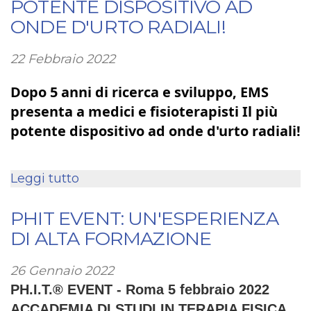
POTENTE DISPOSITIVO AD
e
ONDE D'URTO RADIALI!
fisioterapisti!!!
22 Febbraio 2022
Dopo 5 anni di ricerca e sviluppo, EMS 
presenta a medici e fisioterapisti Il più 
potente dispositivo ad onde d'urto radiali!
Leggi tutto
su
EMS
PRESENTA
PHIT EVENT: UN'ESPERIENZA
IL
DI ALTA FORMAZIONE
PIU'
POTENTE
26 Gennaio 2022
DISPOSITIVO
​PH.I.T.® EVENT - Roma 5 febbraio 2022
AD
ACCADEMIA DI STUDI IN TERAPIA FISICA